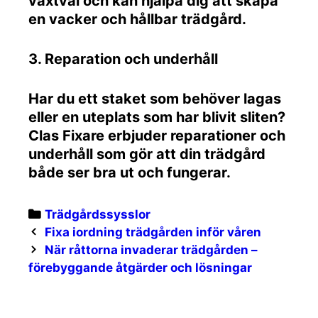
växtval och kan hjälpa dig att skapa
en vacker och hållbar trädgård.
3. Reparation och underhåll
Har du ett staket som behöver lagas
eller en uteplats som har blivit sliten?
Clas Fixare erbjuder reparationer och
underhåll som gör att din trädgård
både ser bra ut och fungerar.
Categories
Trädgårdssysslor
Post
Fixa iordning trädgården inför våren
navigation
När råttorna invaderar trädgården –
förebyggande åtgärder och lösningar