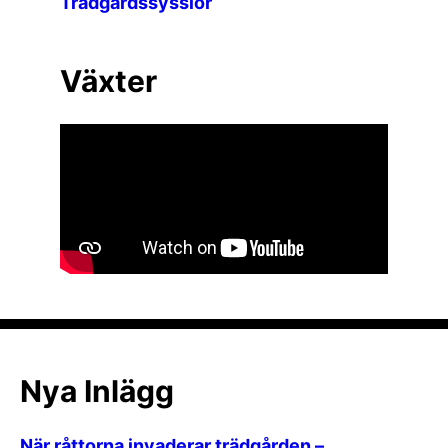
Trädgårdssysslor
Växter
Nya Inlägg
När råttorna invaderar trädgården –