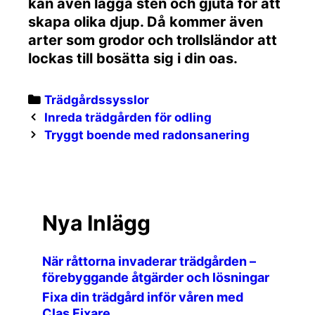
kan även lägga sten och gjuta för att
skapa olika djup. Då kommer även
arter som grodor och trollsländor att
lockas till bosätta sig i din oas.
Categories
Trädgårdssysslor
Post
Inreda trädgården för odling
navigation
Tryggt boende med radonsanering
Nya Inlägg
När råttorna invaderar trädgården –
förebyggande åtgärder och lösningar
Fixa din trädgård inför våren med
Clas Fixare