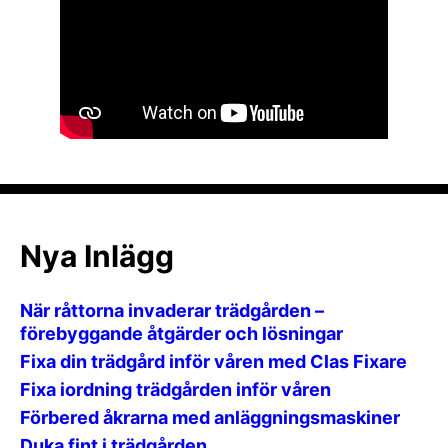
Nya Inlägg
När råttorna invaderar trädgården –
förebyggande åtgärder och lösningar
Fixa din trädgård inför våren med Clas Fixare
Fixa iordning trädgården inför våren
Förbered åkrarna med anläggningsmaskiner
Duka fint i trädgården