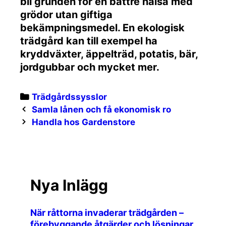
bli grunden för en bättre hälsa med
grödor utan giftiga
bekämpningsmedel. En ekologisk
trädgård kan till exempel ha
kryddväxter, äppelträd, potatis, bär,
jordgubbar och mycket mer.
Categories
Trädgårdssysslor
Post
Samla lånen och få ekonomisk ro
navigation
Handla hos Gardenstore
Nya Inlägg
När råttorna invaderar trädgården –
förebyggande åtgärder och lösningar