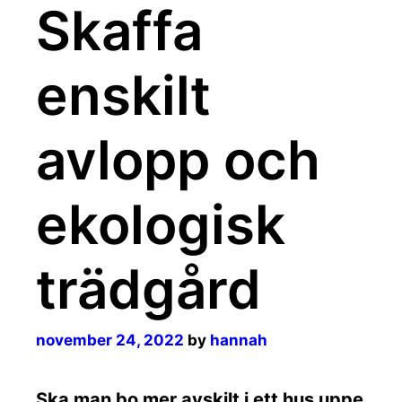
Skaffa
enskilt
avlopp och
ekologisk
trädgård
november 24, 2022
by
hannah
Ska man bo mer avskilt i ett hus uppe