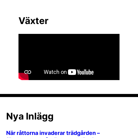
Växter
Nya Inlägg
När råttorna invaderar trädgården –