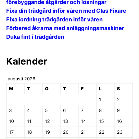
förebyggande åtgärder och lösningar
Fixa din trädgård inför våren med Clas Fixare
Fixa iordning trädgården inför våren
Förbered åkrarna med anläggningsmaskiner
Duka fint i trädgården
Kalender
augusti 2026
M
T
O
T
F
L
S
1
2
3
4
5
6
7
8
9
10
11
12
13
14
15
16
17
18
19
20
21
22
23