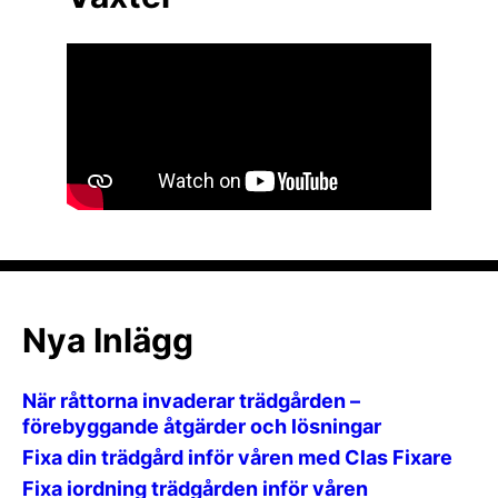
Nya Inlägg
När råttorna invaderar trädgården –
förebyggande åtgärder och lösningar
Fixa din trädgård inför våren med Clas Fixare
Fixa iordning trädgården inför våren