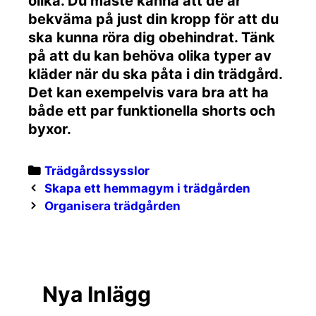
olika. Du måste känna att de är
bekväma på just din kropp för att du
ska kunna röra dig obehindrat. Tänk
på att du kan behöva olika typer av
kläder när du ska påta i din trädgård.
Det kan exempelvis vara bra att ha
både ett par funktionella shorts och
byxor.
Categories
Trädgårdssysslor
Post
Skapa ett hemmagym i trädgården
navigation
Organisera trädgården
Nya Inlägg